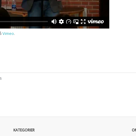
å
Vimeo
.
s
KATEGORIER
O