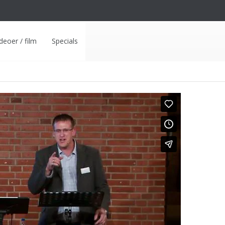
deoer / film
Specials