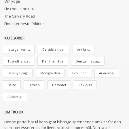
Om yoga
He chose the nails
The Calvary Road
Find nærmeste frikirke
KATEGORIER
Jesu genkomst
De sidste tider
Antikrist
Tusindårsriget
Den frie nåde
Den gamle pagt
Den nye pagt
Menigheden
Evolution
Arkæologi
Helse
Himlen
Helvedet
Covid-19
Alfabetisk
OM TRO.DK
Denne portal har til hensigt at bibringe spændende artikler for den
som interesserer sig for livets vigtigste spørgsmål. Den tager