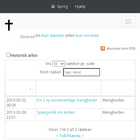
Sprog
Hjælp
Toggl
Vis
kun danske
(eller
kun norske
)
Diverse
naviga
Abonner som RSS
Historisk arkiv:
Vis
rækker pr. side
Find i tabel:
Dato
Overskrift
Emne
2010-05-02
De 2 ny-testamentlige menigheder
Menigheden
00:09
2013-02-09
Spørgsmål om kirken
Menigheden
22:51
Viser 1 til 2 af 2 rækker
< Tidl
1
Næste >