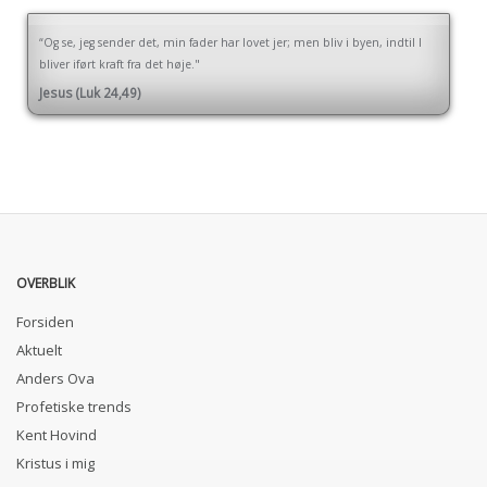
“Og se, jeg sender det, min fader har lovet jer; men bliv i byen, indtil I
bliver iført kraft fra det høje."
Jesus (Luk 24,49)
OVERBLIK
Forsiden
Aktuelt
Anders Ova
Profetiske trends
Kent Hovind
Kristus i mig